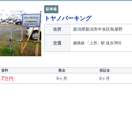
駐車場
トヤノパーキング
住所
新潟県新潟市中央区鳥屋野
交通
越後線 「上所」駅 徒歩39分
賃料
敷金
保証金
.7
0ヶ月
0ヶ月
万円