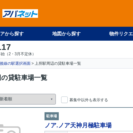
アから探す
地図から探す
物件リクエ
117
始（2・3月不定休）
後線の駅選択画面
上所駅周辺の貸駐車場一覧
辺の貸駐車場一覧
募集中以外も表示する
駐車場
ノア.ノア天神月極駐車場