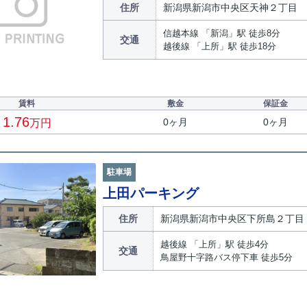
住所
新潟県新潟市中央区天神２丁目
信越本線 「新潟」駅 徒歩8分
交通
越後線 「上所」駅 徒歩18分
賃料
敷金
保証金
1.76
0ヶ月
0ヶ月
万円
駐車場
上田パーキング
住所
新潟県新潟市中央区下所島２丁目
越後線 「上所」駅 徒歩4分
交通
鳥屋野十字路バス停下車 徒歩5分