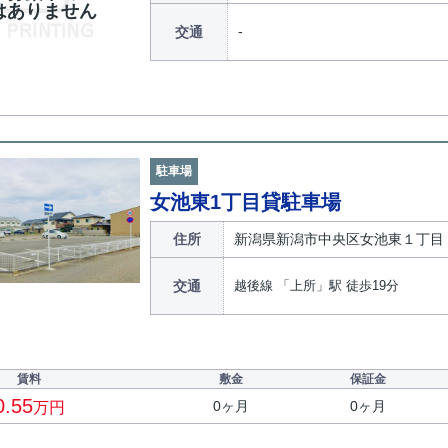
はありません
交通
駐車場
女池東1丁目貸駐車場
住所
新潟県新潟市中央区女池東１丁目
交通
越後線 「上所」駅 徒歩19分
賃料
敷金
保証金
0.55
0ヶ月
0ヶ月
万円