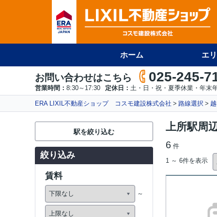
ホーム
エリ
025-245-7
お問い合わせはこちら
営業時間：
8:30～17:30
定休日：
土・日・祝・夏季休業・年末年
ERA LIXIL不動産ショップ コスモ建設株式会社
路線選択
越
上所駅周
駅を絞り込む
6
件
絞り込み
1 ～ 6件を表示
賃料