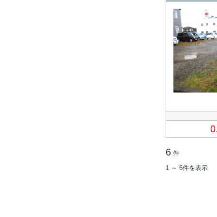
0
6
件
1 ～ 6件を表示