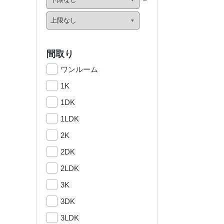
間取り
ワンルーム
1K
1DK
1LDK
2K
2DK
2LDK
3K
3DK
3LDK