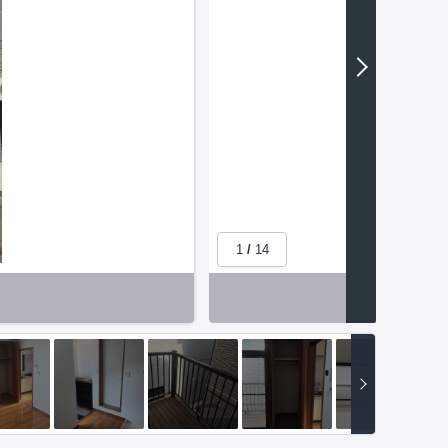
1
/
14