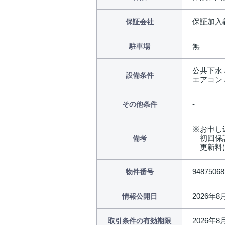
保証加入
保証会社
無
駐車場
公共下水 
設備条件
エアコン 
その他条件
※お申し
初回保証
備考
更新料は月
94875068
物件番号
2026年8
情報公開日
2026年8
取引条件の有効期限