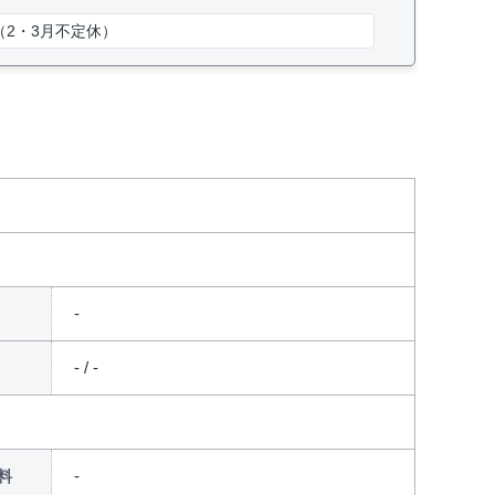
2・3月不定休）
- / -
料