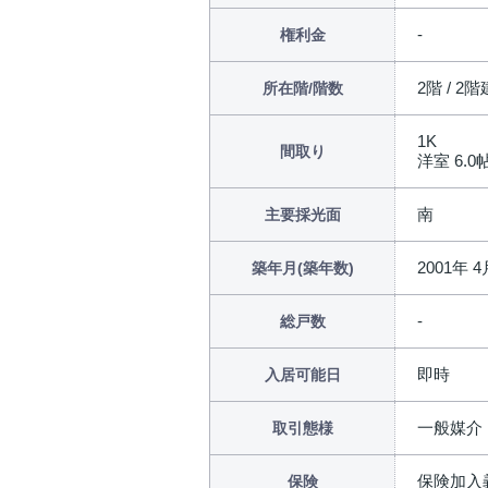
権利金
2階 / 2階
所在階/階数
1K
間取り
洋室 6.0帖 
南
主要採光面
2001年 4
築年月(築年数)
総戸数
即時
入居可能日
一般媒介
取引態様
保険加入
保険