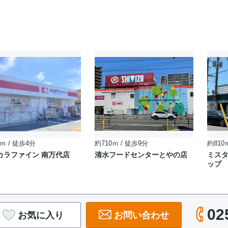
ｍ / 徒歩4分
約710ｍ / 徒歩9分
約810
カラファイン 南万代店
清水フードセンターとやの店
ミスタ
ップ
02
お気に入り
お問い合わせ