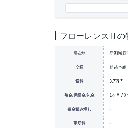
フローレンスⅡの
新潟県新
所在地
信越本線
交通
3.7万円
賃料
1ヶ月 / 0
敷金/保証金/礼金
敷金積み増し
更新料