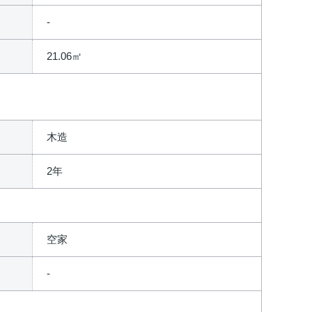
21.06㎡
木造
2年
空家