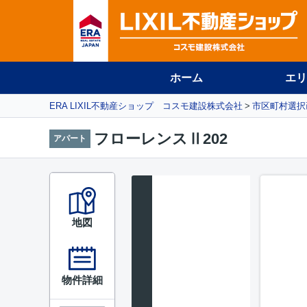
ホーム
エリ
ERA LIXIL不動産ショップ コスモ建設株式会社
市区町村選択
フローレンスⅡ202
アパート
地図
物件詳細