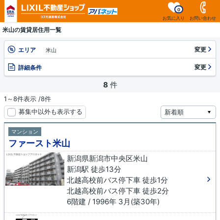
0
お気に入り
お問い合わせ
米山の賃貸居住用一覧
変更
エリア
米山
変更
詳細条件
8
件
1～8件表示 /8件
募集中以外も表示する
マンション
ファースト米山
新潟県新潟市中央区米山
新潟駅 徒歩13分
北越高校前バス停下車 徒歩1分
北越高校前バス停下車 徒歩2分
6階建 / 1996年 3月(築30年)