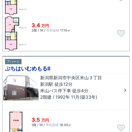
3.4
万円
2階 / 1K /
専有面積
17.10㎡
アパート
ぷちはいむめもるⅡ
新潟県新潟市中央区米山３丁目
新潟駅 徒歩12分
米山バス停下車 徒歩4分
2階建 / 1992年 11月(築33年)
3.5
万円
1階 / 1R /
専有面積
18.00㎡