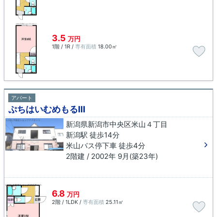
3.5
万円
1階 / 1R /
専有面積
18.00㎡
アパート
ぷちはいむめもるⅢ
新潟県新潟市中央区米山４丁目
新潟駅 徒歩14分
米山バス停下車 徒歩4分
2階建 / 2002年 9月(築23年)
6.8
万円
2階 / 1LDK /
専有面積
25.11㎡