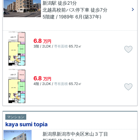
新潟駅 徒歩21分
北越高校前バス停下車 徒歩7分
5階建 / 1989年 6月(築37年)
6.8
万円
3階 / 2LDK /
専有面積
65.72㎡
6.8
万円
4階 / 2LDK /
専有面積
65.72㎡
マンション
kaya sumi topia
新潟県新潟市中央区米山３丁目